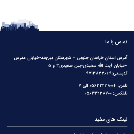
تماس با ما
آدرس:استان خراسان جنوبی – شهرستان بیرجند-خیابان مدرس
-خیابان آیت الله سعیدی-بین سعیدی3 و 5
کدپستی:9713833669
تلفن: 05632238004 الی 7
تلفکس: 05632238700
لینک های مفید