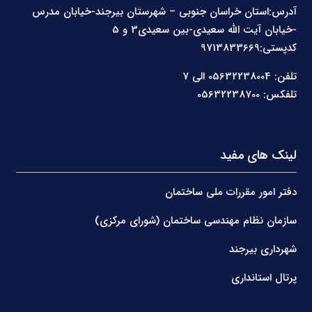
آدرس:استان خراسان جنوبی – شهرستان بیرجند-خیابان مدرس
-خیابان آیت الله سعیدی-بین سعیدی3 و 5
کدپستی:9713833669
تلفن: 05632238004 الی 7
تلفکس: 05632238700
لینک های مفید
دفتر امور مقررات ملی ساختمان
سازمان نظام مهندسی ساختمان (شورای مرکزی)
شهرداری بیرجند
پرتال استانداری