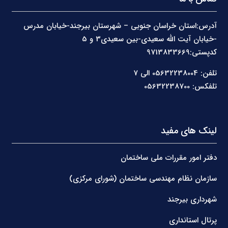
آدرس:استان خراسان جنوبی – شهرستان بیرجند-خیابان مدرس
-خیابان آیت الله سعیدی-بین سعیدی3 و 5
کدپستی:9713833669
تلفن: 05632238004 الی 7
تلفکس: 05632238700
لینک های مفید
دفتر امور مقررات ملی ساختمان
سازمان نظام مهندسی ساختمان (شورای مرکزی)
شهرداری بیرجند
پرتال استانداری