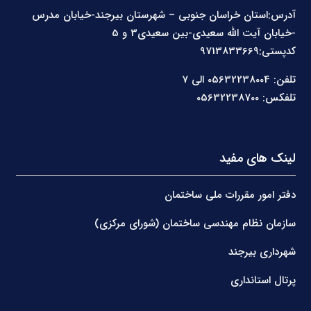
آدرس:استان خراسان جنوبی – شهرستان بیرجند-خیابان مدرس
-خیابان آیت الله سعیدی-بین سعیدی3 و 5
کدپستی:9713833669
تلفن: 05632238004 الی 7
تلفکس: 05632238700
لینک های مفید
دفتر امور مقررات ملی ساختمان
سازمان نظام مهندسی ساختمان (شورای مرکزی)
شهرداری بیرجند
پرتال استانداری