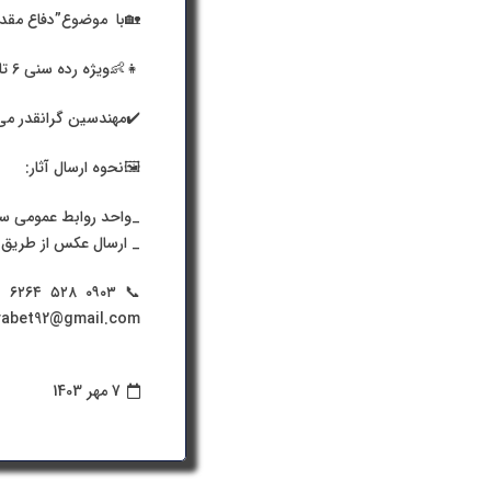
🏡با موضوع”دفاع مقد
👧👶ویژه رده سنی 6 تا 9 سال
✔️مهندسین گرانقدر می‌ت
🖼نحوه ارسال آثار:
_واحد روابط عمومی س
_ ارسال عکس از طریق 
📞 ‌ ۰۹۰۳‌ ۵۲۸ ‌ ۶۲۶۴
vabet92@gmail.com
7 مهر 1403