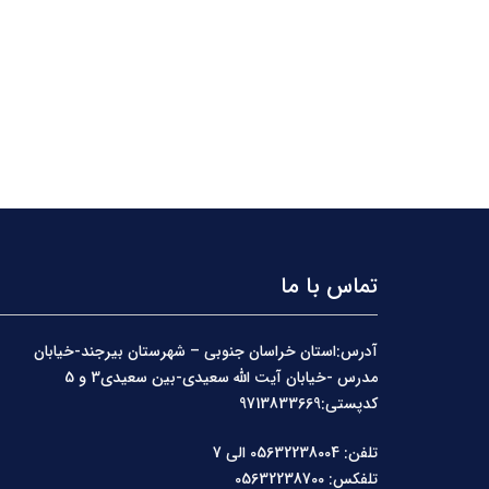
تماس با ما
آدرس:استان خراسان جنوبی – شهرستان بیرجند-خیابان
مدرس -خیابان آیت الله سعیدی-بین سعیدی3 و 5
کدپستی:9713833669
تلفن: 05632238004 الی 7
تلفکس: 05632238700