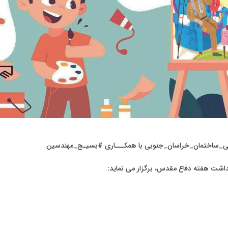
ی_ساختمان_خراسان_جنوبی با همکـــاری #بسیـج_مهندسین
داشت هفته دفاع مقدس، برگزار می نماید: