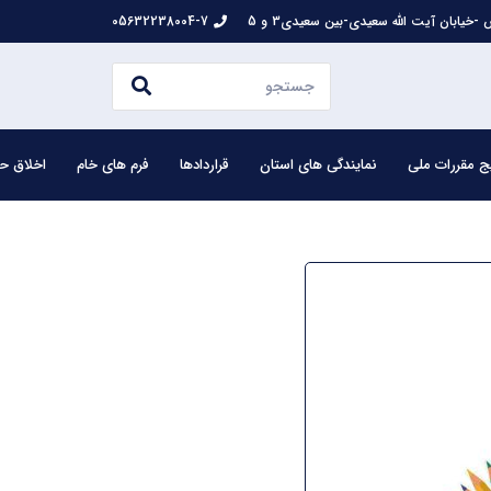
-خیابان آیت الله سعیدی-بین سعیدی3 و 5
05632238004-7
ج مقررات ملی
نمایندگی های استان
قراردادها
فرم های خام
اخلاق حر