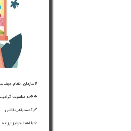
#سازمان_نظام_مهندس
☘️☘️به مناسبت گرامیـ
🖍#مسابقه_نقاشی
🎉با اهدا جوایز ارزنده