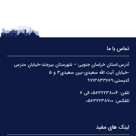
تماس با ما
آدرس:استان خراسان جنوبی – شهرستان بیرجند-خیابان مدرس
-خیابان آیت الله سعیدی-بین سعیدی3 و 5
کدپستی:9713833669
تلفن: 05632238004 الی 7
تلفکس: 05632238700
لینک های مفید