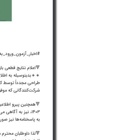
#اخبار_آزمون_ورود_به
🔻اعلام نتایج قطعی باز
طراحی مجدداً توسط کمی
شرکت‌کنندگانی که موفق
🔻همچنین پیرو اطلاعی
۱۴۰۳، نیز به آگا
به پاسخنامه‌ها نیز صور