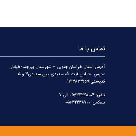
تماس با ما
آدرس:استان خراسان جنوبی – شهرستان بیرجند-خیابان
مدرس -خیابان آیت الله سعیدی-بین سعیدی3 و 5
کدپستی:9713833669
تلفن: 05632238004 الی 7
تلفکس: 05632238700