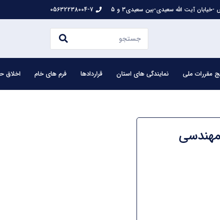
-خیابان آیت الله سعیدی-بین سعیدی3 و 5
05632238004-7
ج مقررات ملی
نمایندگی های استان
قراردادها
فرم های خام
اخلاق حر
 مهندسی