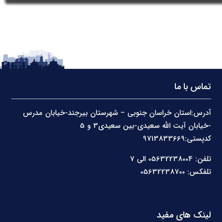
تماس با ما
آدرس:استان خراسان جنوبی – شهرستان بیرجند-خیابان مدرس
-خیابان آیت الله سعیدی-بین سعیدی3 و 5
کدپستی:9713833669
تلفن: 05632238004 الی 7
تلفکس: 05632238700
لینک های مفید