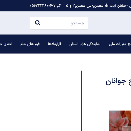
-خیابان آیت الله سعیدی-بین سعیدی3 و 5
05632238004-7
ج مقررات ملی
نمایندگی های استان
قراردادها
فرم های خام
اخلاق حر
 جوانان