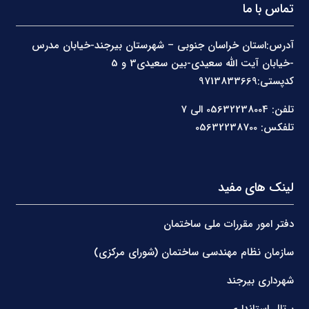
تماس با ما
آدرس:استان خراسان جنوبی – شهرستان بیرجند-خیابان مدرس
-خیابان آیت الله سعیدی-بین سعیدی3 و 5
کدپستی:9713833669
تلفن: 05632238004 الی 7
تلفکس: 05632238700
لینک های مفید
دفتر امور مقررات ملی ساختمان
سازمان نظام مهندسی ساختمان (شورای مرکزی)
شهرداری بیرجند