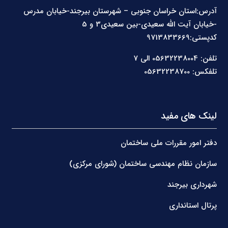
آدرس:استان خراسان جنوبی – شهرستان بیرجند-خیابان مدرس
-خیابان آیت الله سعیدی-بین سعیدی3 و 5
کدپستی:9713833669
تلفن: 05632238004 الی 7
تلفکس: 05632238700
لینک های مفید
دفتر امور مقررات ملی ساختمان
سازمان نظام مهندسی ساختمان (شورای مرکزی)
شهرداری بیرجند
پرتال استانداری