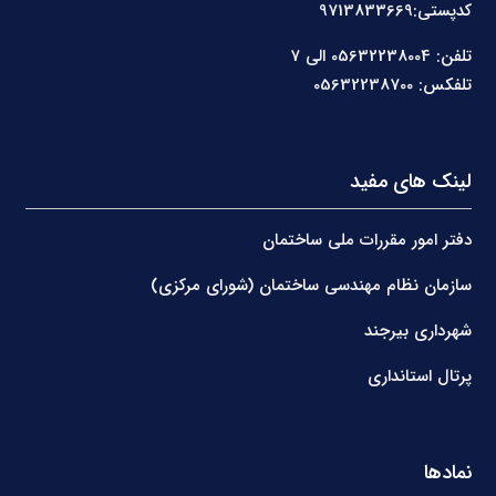
کدپستی:9713833669
تلفن: 05632238004 الی 7
تلفکس: 05632238700
لینک های مفید
دفتر امور مقررات ملی ساختمان
سازمان نظام مهندسی ساختمان (شورای مرکزی)
شهرداری بیرجند
پرتال استانداری
نمادها