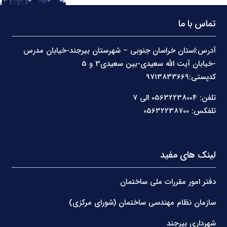
تماس با ما
آدرس:استان خراسان جنوبی – شهرستان بیرجند-خیابان مدرس
-خیابان آیت الله سعیدی-بین سعیدی3 و 5
کدپستی:9713833669
تلفن: 05632238004 الی 7
تلفکس: 05632238700
لینک های مفید
دفتر امور مقررات ملی ساختمان
سازمان نظام مهندسی ساختمان (شورای مرکزی)
شهرداری بیرجند