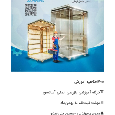
📣#اطلاعیه|آموزش
🔻کارگاه آموزشی بازرسی ایمنی آسانسور
📆مهلت ثبت‌نام:10 بهمن‌ماه
👤مدرس:مهندس حسین بنی‌اسدی