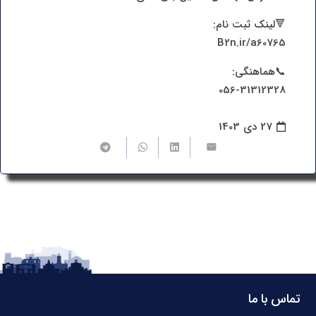
🔻لینک ثبت نام:
B2n.ir/a60765
📞هماهنگی:
056-31312328
27 دی 1403
تماس با ما