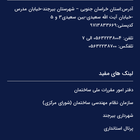
آدرس:استان خراسان جنوبی – شهرستان بیرجند-خیابان مدرس
-خیابان آیت الله سعیدی-بین سعیدی3 و 5
کدپستی:9713833669
تلفن: 05632238004 الی 7
تلفکس: 05632238700
لینک های مفید
دفتر امور مقررات ملی ساختمان
سازمان نظام مهندسی ساختمان (شورای مرکزی)
شهرداری بیرجند
پرتال استانداری