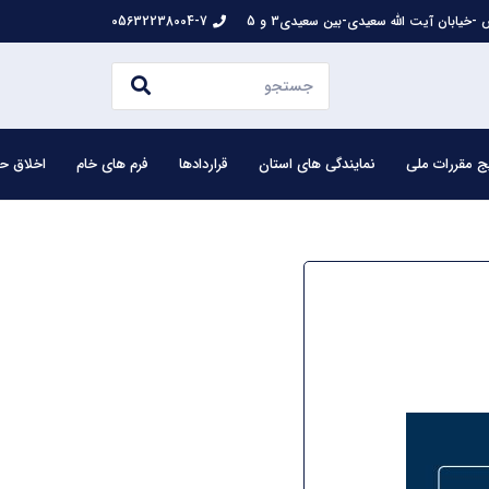
-خیابان آیت الله سعیدی-بین سعیدی3 و 5
05632238004-7
ج مقررات ملی
نمایندگی های استان
قراردادها
فرم های خام
اخلاق حر