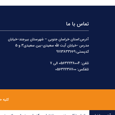
تماس با ما
آدرس:استان خراسان جنوبی – شهرستان بیرجند-خیابان
مدرس -خیابان آیت الله سعیدی-بین سعیدی3 و 5
کدپستی:9713833669
تلفن: 05632238004 الی 7
تلفکس: 05632238700
کلیه ح