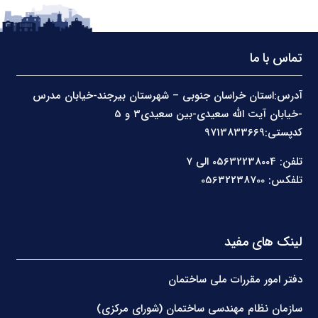
تماس با ما
آدرس:استان خراسان جنوبی – شهرستان بیرجند-خیابان مدرس
-خیابان آیت الله سعیدی-بین سعیدی3 و 5
کدپستی:9713833669
تلفن: 05632238004 الی 7
تلفکس: 05632238700
لینک های مفید
دفتر امور مقررات ملی ساختمان
سازمان نظام مهندسی ساختمان (شورای مرکزی)