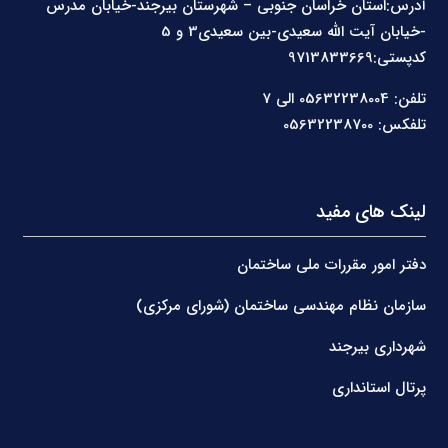
آدرس:استان خراسان جنوبی – شهرستان بیرجند-خیابان مدرس
-خیابان آیت الله سعیدی-بین سعیدی3 و 5
کدپستی:9713833669
تلفن: 05632238004 الی 7
تلفکس: 05632238700
لینک های مفید
دفتر امور مقررات ملی ساختمان
سازمان نظام مهندسی ساختمان (شورای مرکزی)
شهرداری بیرجند
پرتال استانداری