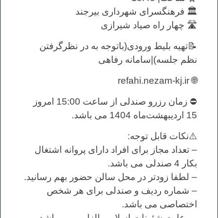
🏛 فرهنگسرای شهرداری بیرجند
🛣 چهار راه صیاد شیرازی
📝تهیه بلیط ورودی(باتوجه به در نظرگرفتن
نظم جلسه)|سامانه رفاهی
🌐 refahi.nezam-kj.ir
⛔️ زمان رزرو صندلی از ساعت 15:00 امروز
15 اردیبهشت‌ماه 1404 می باشد.
⚠️نکات قابل توجه:
– تعداد مجاز برای افراد دارای پروانه اشتغال
بکار 4 صندلی می باشد.
– لطفا زودتر در محل سالن حضور بهم رسانید.
– شماره ردیف و صندلی برای هر شخص
اختصاصی می باشد.
– رعایت شئونات اسلامی الزامی می باشد.