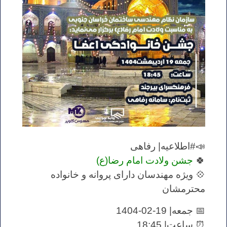
📣#اطلاعیه| رفاهی
🍀
جشن ولادت امام رضا(ع)
💠 ویژه مهندسان دارای پروانه و خانواده
محترمشان
📅 جمعه| 19-02-1404
⏰ ساعت| 18:45