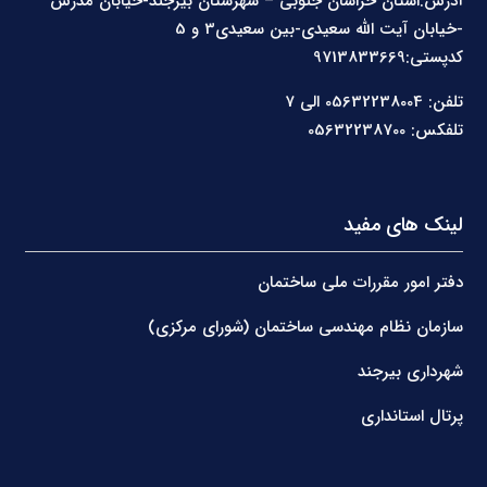
آدرس:استان خراسان جنوبی – شهرستان بیرجند-خیابان مدرس
-خیابان آیت الله سعیدی-بین سعیدی3 و 5
کدپستی:9713833669
تلفن: 05632238004 الی 7
تلفکس: 05632238700
لینک های مفید
دفتر امور مقررات ملی ساختمان
سازمان نظام مهندسی ساختمان (شورای مرکزی)
شهرداری بیرجند
پرتال استانداری