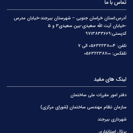
تماس با ما
آدرس:استان خراسان جنوبی – شهرستان بیرجند-خیابان مدرس
-خیابان آیت الله سعیدی-بین سعیدی3 و 5
کدپستی:9713833669
تلفن: 05632238004 الی 7
تلفکس: 05632238700
لینک های مفید
دفتر امور مقررات ملی ساختمان
سازمان نظام مهندسی ساختمان (شورای مرکزی)
شهرداری بیرجند
پرتال استانداری