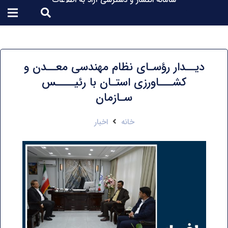
سامانه انتشار و دسترسی آزاد به اطلاعات
دیــدار رؤسـای نظام مهندسی معــدن و
کشـــاورزی استـان با رئیــــس
سـازمان
خانه
اخبار