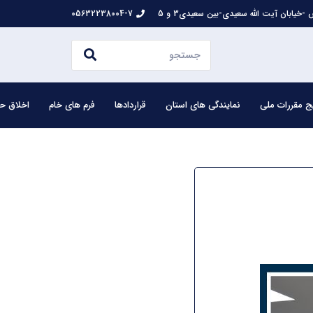
-خیابان آیت الله سعیدی-بین سعیدی3 و 5
05632238004-7
ج مقررات ملی
نمایندگی های استان
قراردادها
فرم های خام
اخلاق حر