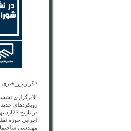
#گزارش_خبری
🔻برگزاری نشس
رویکردهای جدید 
در تار
اجرایی حوزه نظا
مهندسی ساختمان،