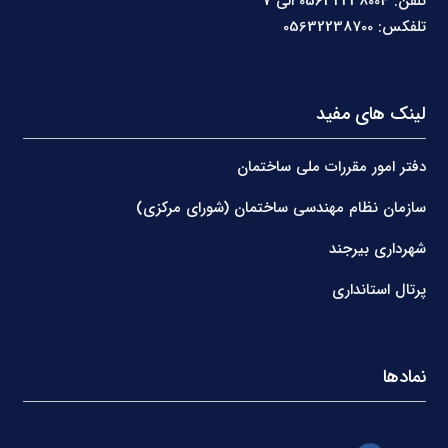
تلفن: 05632238004 الی 7
تلفکس: 05632238700
لینک های مفید
دفتر امور مقررات ملی ساختمان
سازمان نظام مهندسی ساختمان (شورای مرکزی)
شهرداری بیرجند
پرتال استانداری
نمادها