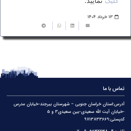
کلیک
نمایید.
13 خرداد 1404
تماس با ما
آدرس:استان خراسان جنوبی – شهرستان بیرجند-خیابان مدرس
-خیابان آیت الله سعیدی-بین سعیدی3 و 5
کدپستی:9713833669