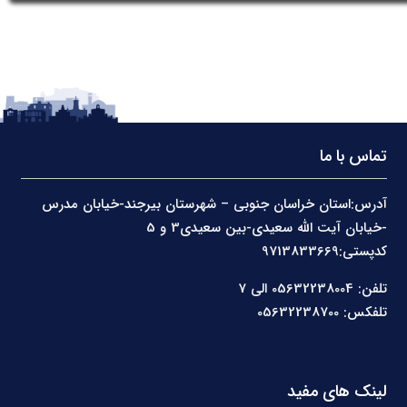
تماس با ما
آدرس:استان خراسان جنوبی – شهرستان بیرجند-خیابان مدرس
-خیابان آیت الله سعیدی-بین سعیدی3 و 5
کدپستی:9713833669
تلفن: 05632238004 الی 7
تلفکس: 05632238700
لینک های مفید