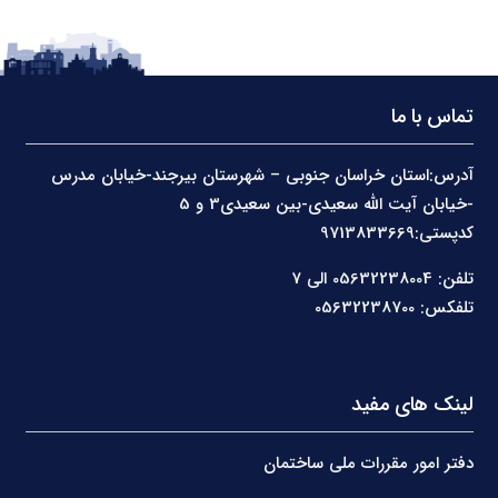
تماس با ما
آدرس:استان خراسان جنوبی – شهرستان بیرجند-خیابان مدرس
-خیابان آیت الله سعیدی-بین سعیدی3 و 5
کدپستی:9713833669
تلفن: 05632238004 الی 7
تلفکس: 05632238700
لینک های مفید
دفتر امور مقررات ملی ساختمان