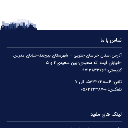
تماس با ما
آدرس:استان خراسان جنوبی – شهرستان بیرجند-خیابان مدرس
-خیابان آیت الله سعیدی-بین سعیدی3 و 5
کدپستی:9713833669
تلفن: 05632238004 الی 7
تلفکس: 05632238700
لینک های مفید