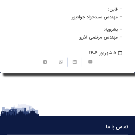
– قاین:
– مهندس سیدجواد جوادپور
– بشرویه:
– مهندس مرتضی آذری
5 شهریور 1404
تماس با ما