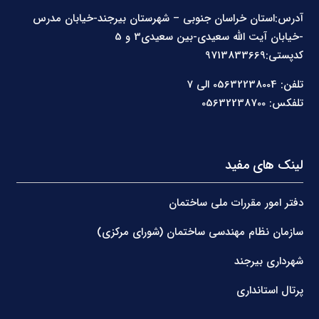
آدرس:استان خراسان جنوبی – شهرستان بیرجند-خیابان مدرس
-خیابان آیت الله سعیدی-بین سعیدی3 و 5
کدپستی:9713833669
تلفن: 05632238004 الی 7
تلفکس: 05632238700
لینک های مفید
دفتر امور مقررات ملی ساختمان
سازمان نظام مهندسی ساختمان (شورای مرکزی)
شهرداری بیرجند
پرتال استانداری