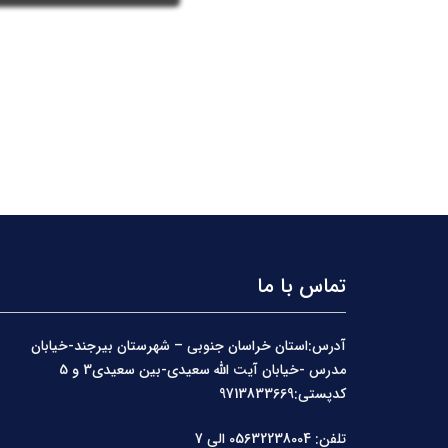
تماس با ما
آدرس:استان خراسان جنوبی – شهرستان بیرجند-خیابان
مدرس -خیابان آیت الله سعیدی-بین سعیدی3 و 5
کدپستی:9713833669
تلفن: 05632238004 الی 7