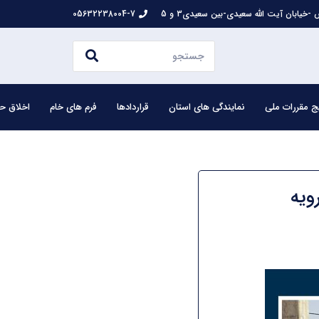
-خیابان آیت الله سعیدی-بین سعیدی3 و 5
05632238004-7
ج مقررات ملی
نمایندگی های استان
قراردادها
فرم های خام
اخلاق حر
ویه