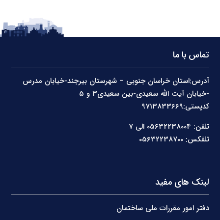
تماس با ما
آدرس:استان خراسان جنوبی – شهرستان بیرجند-خیابان مدرس
-خیابان آیت الله سعیدی-بین سعیدی3 و 5
کدپستی:9713833669
تلفن: 05632238004 الی 7
تلفکس: 05632238700
لینک های مفید
دفتر امور مقررات ملی ساختمان