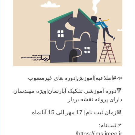
📣#اطلاعیه|آموزش|دوره های غیرمصوب
🔻دوره آموزشی تفکیک آپارتمان|ویژه مهندسان
دارای پروانه نقشه بردار
📆زمان ثبت نام| 17 مهر الی 15 آبانماه
📌ثبت‌نام:
https://ims.irceo.ir/