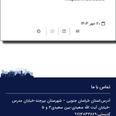
20 مهر 1404
تماس با ما
آدرس:استان خراسان جنوبی – شهرستان بیرجند-خیابان مدرس
-خیابان آیت الله سعیدی-بین سعیدی3 و 5
کدپستی:9713833669