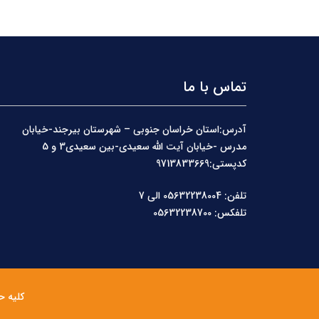
تماس با ما
آدرس:استان خراسان جنوبی – شهرستان بیرجند-خیابان
مدرس -خیابان آیت الله سعیدی-بین سعیدی3 و 5
کدپستی:9713833669
تلفن: 05632238004 الی 7
تلفکس: 05632238700
کلیه ح