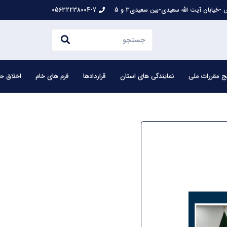
-خیابان آیت الله سعیدی-بین سعیدی3 و 5
05632238004-7
ج مقررات ملی
نمایندگی های استان
قراردادها
فرم های خام
اخلاق حر