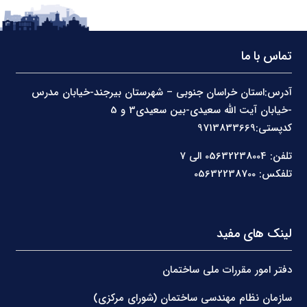
تماس با ما
آدرس:استان خراسان جنوبی – شهرستان بیرجند-خیابان مدرس
-خیابان آیت الله سعیدی-بین سعیدی3 و 5
کدپستی:9713833669
تلفن: 05632238004 الی 7
تلفکس: 05632238700
لینک های مفید
دفتر امور مقررات ملی ساختمان
سازمان نظام مهندسی ساختمان (شورای مرکزی)