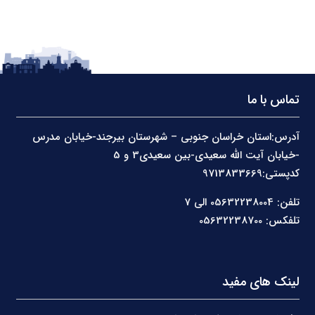
تماس با ما
آدرس:استان خراسان جنوبی – شهرستان بیرجند-خیابان مدرس
-خیابان آیت الله سعیدی-بین سعیدی3 و 5
کدپستی:9713833669
تلفن: 05632238004 الی 7
تلفکس: 05632238700
لینک های مفید