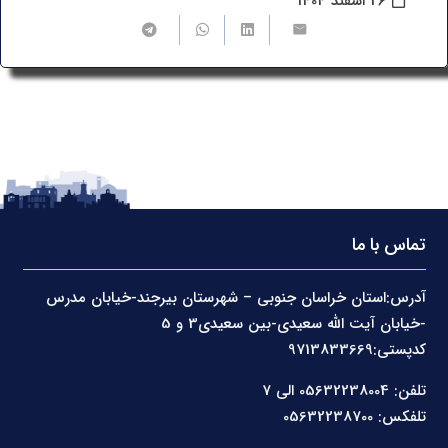
26 اسفند 1404
تماس با ما
آدرس:استان خراسان جنوبی – شهرستان بیرجند-خیابان مدرس
-خیابان آیت الله سعیدی-بین سعیدی3 و 5
کدپستی:9713833669
تلفن: 05632238004 الی 7
تلفکس: 05632238700