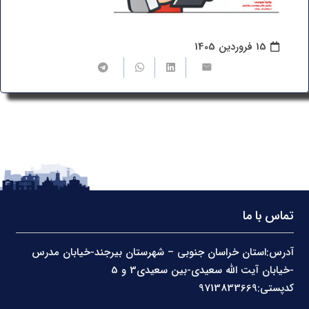
15 فروردین 1405
تماس با ما
آدرس:استان خراسان جنوبی – شهرستان بیرجند-خیابان مدرس
-خیابان آیت الله سعیدی-بین سعیدی3 و 5
کدپستی:9713833669