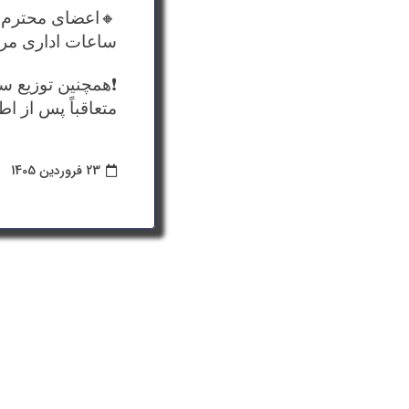
🔸اعضای محترم م
ساعات اداری مرا
❗️همچنین توزیع س
متعاقباً پس از ا
23 فروردین 1405