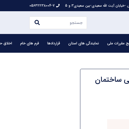
-خیابان آیت الله سعیدی-بین سعیدی3 و 5
05632238004-7
ج مقررات ملی
نمایندگی های استان
قراردادها
فرم های خام
اخلاق حر
ن نظام مهندسی ساختمان