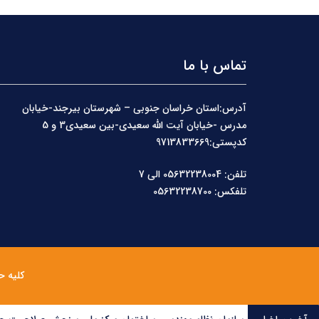
تماس با ما
آدرس:استان خراسان جنوبی – شهرستان بیرجند-خیابان
مدرس -خیابان آیت الله سعیدی-بین سعیدی3 و 5
کدپستی:9713833669
تلفن: 05632238004 الی 7
تلفکس: 05632238700
کلیه ح