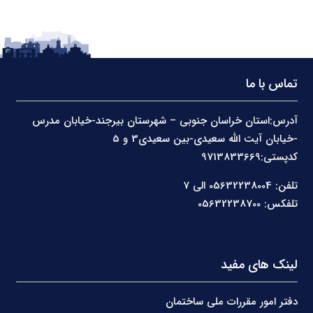
تماس با ما
آدرس:استان خراسان جنوبی – شهرستان بیرجند-خیابان مدرس
-خیابان آیت الله سعیدی-بین سعیدی3 و 5
کدپستی:9713833669
تلفن: 05632238004 الی 7
تلفکس: 05632238700
لینک های مفید
دفتر امور مقررات ملی ساختمان