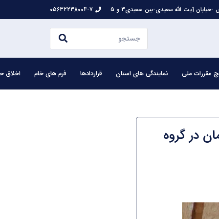
-خیابان آیت الله سعیدی-بین سعیدی3 و 5
05632238004-7
ج مقررات ملی
نمایندگی های استان
قراردادها
فرم های خام
اخلاق حر
ن در گروه