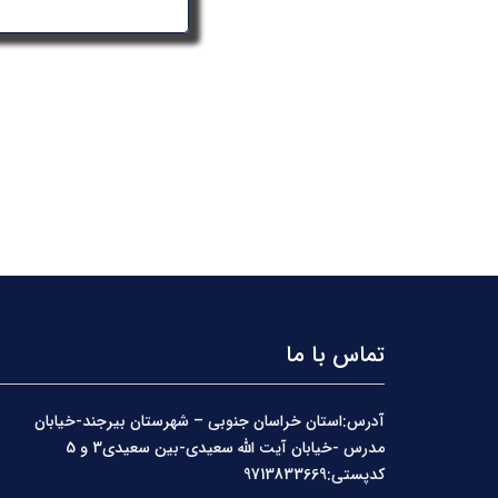
تماس با ما
آدرس:استان خراسان جنوبی – شهرستان بیرجند-خیابان
مدرس -خیابان آیت الله سعیدی-بین سعیدی3 و 5
کدپستی:9713833669