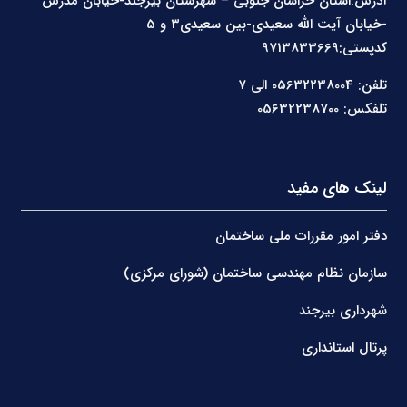
آدرس:استان خراسان جنوبی – شهرستان بیرجند-خیابان مدرس
-خیابان آیت الله سعیدی-بین سعیدی3 و 5
کدپستی:9713833669
تلفن: 05632238004 الی 7
تلفکس: 05632238700
لینک های مفید
دفتر امور مقررات ملی ساختمان
سازمان نظام مهندسی ساختمان (شورای مرکزی)
شهرداری بیرجند
پرتال استانداری