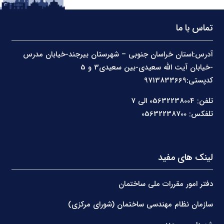
تماس با ما
آدرس:استان خراسان جنوبی – شهرستان بیرجند-خیابان مدرس
-خیابان آیت الله سعیدی-بین سعیدی3 و 5
کدپستی:9713833669
تلفن: 05632238004 الی 7
تلفکس: 05632238700
لینک های مفید
دفتر امور مقررات ملی ساختمان
سازمان نظام مهندسی ساختمان (شورای مرکزی)