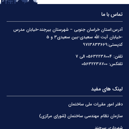
تماس با ما
آدرس:استان خراسان جنوبی – شهرستان بیرجند-خیابان مدرس
-خیابان آیت الله سعیدی-بین سعیدی3 و 5
کدپستی:9713833669
تلفن: 05632238004 الی 7
تلفکس: 05632238700
لینک های مفید
دفتر امور مقررات ملی ساختمان
سازمان نظام مهندسی ساختمان (شورای مرکزی)
شهرداری بیرجند