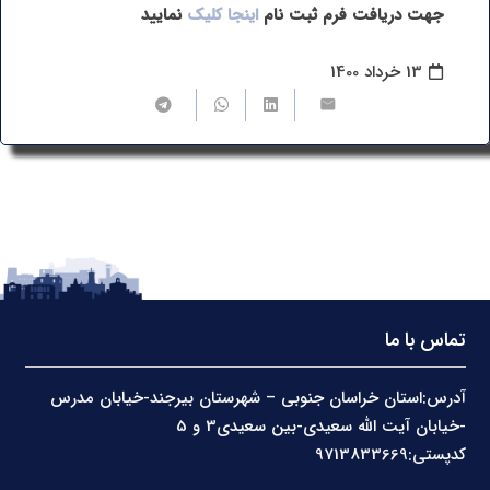
جهت دریافت فرم ثبت نام
اینجا کلیک
نمایید
13 خرداد 1400
تماس با ما
آدرس:استان خراسان جنوبی – شهرستان بیرجند-خیابان مدرس
-خیابان آیت الله سعیدی-بین سعیدی3 و 5
کدپستی:9713833669