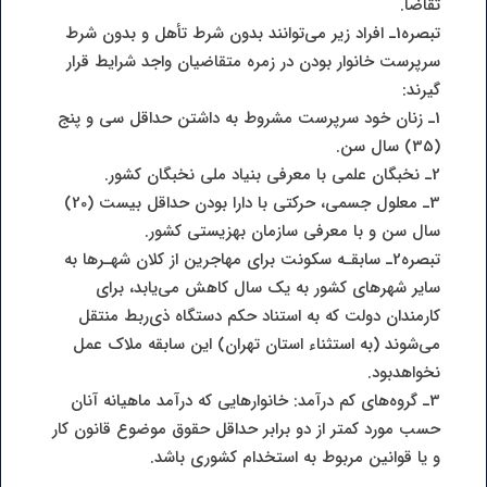
تقاضا.
تبصره1ـ افراد زیر می‌توانند بدون شرط تأهل و بدون شرط
سرپرست خانوار بودن در زمره متقاضیان واجد شرایط قرار
گیرند:
1ـ زنان خود سرپرست مشروط به داشتن حداقل سی و پنج
(35) سال سن.
2ـ نخبگان علمی با معرفی بنیاد ملی نخبگان کشور.
3ـ معلول جسمی، حرکتی با دارا بودن حداقل بیست (20)
سال سن و با معرفی سازمان بهزیستی کشور.
تبصره2ـ سابقـه سکونت برای مهاجرین از کلان شهـرها به
سایر شهرهای کشور به یک سال کاهش می‌یابد، برای
کارمندان دولت که به استناد حکم دستگاه ذی‌ربط منتقل
می‌شوند (به استثناء استان تهران) این سابقه ملاک عمل
نخواهدبود.
3ـ گروه‌های کم درآمد: خانوارهایی که درآمد ماهیانه آنان
حسب مورد کمتر از دو برابر حداقل حقوق موضوع قانون کار
و یا قوانین مربوط به استخدام کشوری باشد.