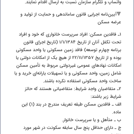
واتساپ و تلگرام سازمان نسبت به ارسال اقدام نمایند.
🔻آیین‌نامه اجرایی قانون ساماندهی و حمایت از تولید و
عرضه مسکن
1ـ فاقدین مسکن: افراد سرپرست خانواری که خود و افراد
تحت تکفل آنان از تاریخ 1/1/1384 (تاریخ اجرای قانون
برنامه چهارم توسعه) فاقد زمین مسکونی یا واحد مسکونی
بوده و از تاریخ 22/11/1357 از هیچ یک از امکانات دولتی یا
امکانات نهادهای عمومی غیردولتی مربوط به تأمین مسکن
شامل زمین، واحد مسکونی و یا تسهیلات یارانه‌ای خرید و یا
ساخت واحد مسکونی استفاده نکرده باشند.
2ـ متقاضیان واجد شرایط: متقاضیانی هستند که حائز
شرایط زیر باشند:
الف ـ فاقدین مسکن طبقه تعریف مندرج در بند (1) این
ماده.
ب ـ متأهل و یا سرپرست خانوار.
ج ـ دارای حداقل پنج سال سابقه سکونت در شهر مورد