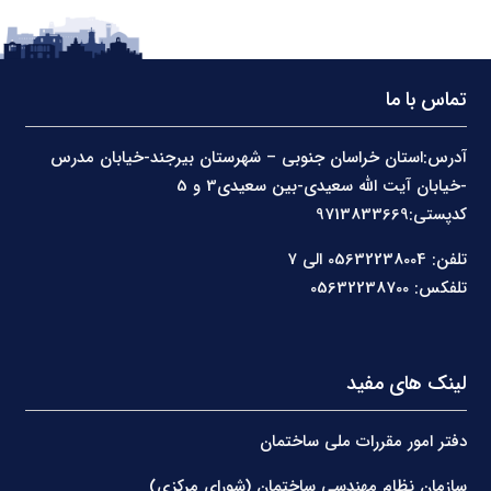
تماس با ما
آدرس:استان خراسان جنوبی – شهرستان بیرجند-خیابان مدرس
-خیابان آیت الله سعیدی-بین سعیدی3 و 5
کدپستی:9713833669
تلفن: 05632238004 الی 7
تلفکس: 05632238700
لینک های مفید
دفتر امور مقررات ملی ساختمان
سازمان نظام مهندسی ساختمان (شورای مرکزی)