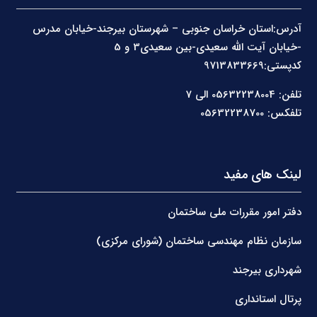
آدرس:استان خراسان جنوبی – شهرستان بیرجند-خیابان مدرس
-خیابان آیت الله سعیدی-بین سعیدی3 و 5
کدپستی:9713833669
تلفن: 05632238004 الی 7
تلفکس: 05632238700
لینک های مفید
دفتر امور مقررات ملی ساختمان
سازمان نظام مهندسی ساختمان (شورای مرکزی)
شهرداری بیرجند
پرتال استانداری