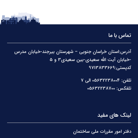
تماس با ما
آدرس:استان خراسان جنوبی – شهرستان بیرجند-خیابان مدرس
-خیابان آیت الله سعیدی-بین سعیدی3 و 5
کدپستی:9713833669
تلفن: 05632238004 الی 7
تلفکس: 05632238700
لینک های مفید
دفتر امور مقررات ملی ساختمان