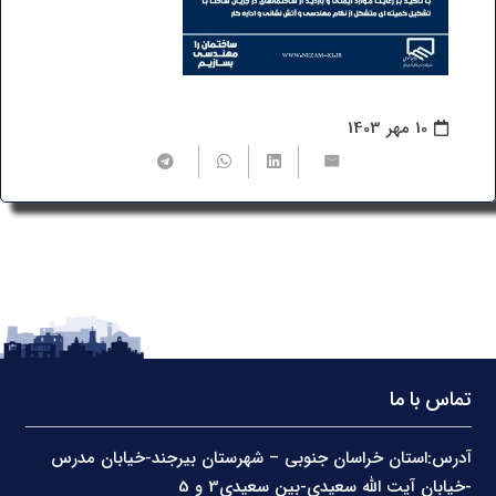
10 مهر 1403
تماس با ما
آدرس:استان خراسان جنوبی – شهرستان بیرجند-خیابان مدرس
-خیابان آیت الله سعیدی-بین سعیدی3 و 5