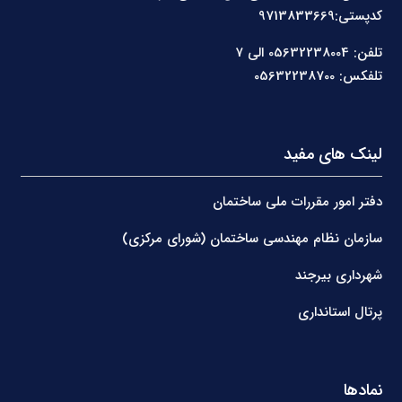
کدپستی:9713833669
تلفن: 05632238004 الی 7
تلفکس: 05632238700
لینک های مفید
دفتر امور مقررات ملی ساختمان
سازمان نظام مهندسی ساختمان (شورای مرکزی)
شهرداری بیرجند
پرتال استانداری
نمادها