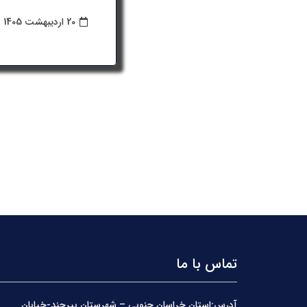
20 اردیبهشت 1405
تماس با ما
آدرس:استان خراسان جنوبی – شهرستان بیرجند-خیابان