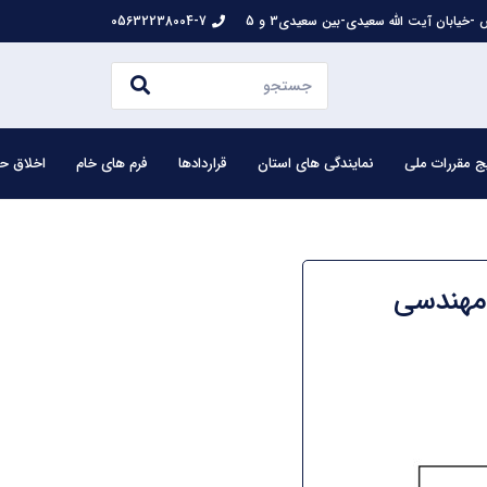
-خیابان آیت الله سعیدی-بین سعیدی3 و 5
05632238004-7
ج مقررات ملی
نمایندگی های استان
قراردادها
فرم های خام
اخلاق حر
 مهندسی