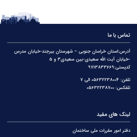
تماس با ما
آدرس:استان خراسان جنوبی – شهرستان بیرجند-خیابان مدرس
-خیابان آیت الله سعیدی-بین سعیدی3 و 5
کدپستی:9713833669
تلفن: 05632238004 الی 7
تلفکس: 05632238700
لینک های مفید
دفتر امور مقررات ملی ساختمان